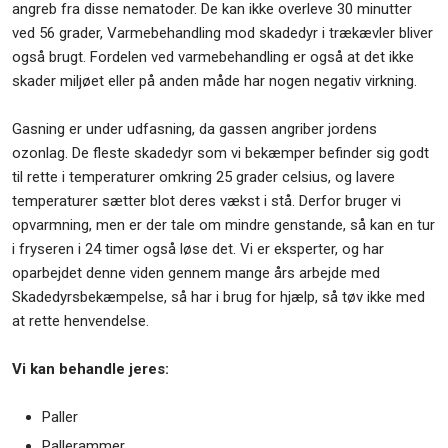
angreb fra disse nematoder. De kan ikke overleve 30 minutter
ved 56 grader, Varmebehandling mod skadedyr i trækævler bliver
også brugt. Fordelen ved varmebehandling er også at det ikke
skader miljøet eller på anden måde har nogen negativ virkning.
​Gasning er under udfasning, da gassen angriber jordens
ozonlag. De fleste skadedyr som vi bekæmper befinder sig godt
til rette i temperaturer omkring 25 grader celsius, og lavere
temperaturer sætter blot deres vækst i stå. Derfor bruger vi
opvarmning, men er der tale om mindre genstande, så kan en tur
i fryseren i 24 timer også løse det. Vi er eksperter, og har
oparbejdet denne viden gennem mange års arbejde med
Skadedyrsbekæmpelse, så har i brug for hjælp, så tøv ikke med
at rette henvendelse.
Vi kan behandle jeres:
Paller
Pallerammer