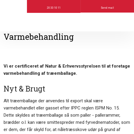
20 33 10 11
Send mail
Varmebehandling​
Vi er certificeret af Natur & Erhvervsstyrelsen til at foretage
varmebehandling af træemballage.
Nyt & Brugt​
​​Alt træemballage der anvendes til export skal være
varmebehandlet eller gasset efter IPPC reglen ISPM No. 15.
Dette skyldes at træemballage så som paller - pallerammer,
brædder o.l. kan være smittespreder med fyrvednematoder, som
er dem, der får skyld for, at nåletræsskove udør på grund af